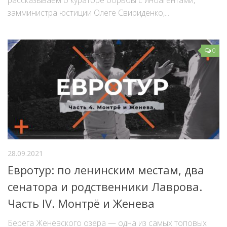
рассказываем о кураторе борьбы с иноагентами,
замминистра юстиции Олеге Свириденко,...
0
28.09.2021
Евротур: по ленинским местам, два
сенатора и родственники Лаврова.
Часть IV. Монтрё и Женева
Берега Женевского озера — одна из самых топовых