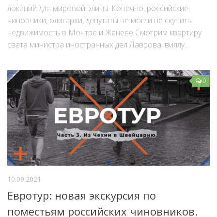
локаций для мировой элиты. Конечно, российские
чиновники, олигархи, депутаты не могли не скупить
недвижимость в Монтрё и Женеве Смотрим квартиру
свата министра иностранных дел Лаврова, виллу...
0
10.09.2021
Евротур: новая экскурсия по
поместьям российских чиновников.