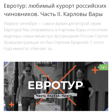
Евротур: любимый курорт российских
чиновников. Часть II. Карловы Вары
Первое сентября — самое время для второй серии
Евротура! Мы отправились в Карловы Вары и посетили
квартиры семьи министра просвещения России Сергея
Кравцова (раньше он был Сергеем Брауном). С этого
года министр отвечает за...
0