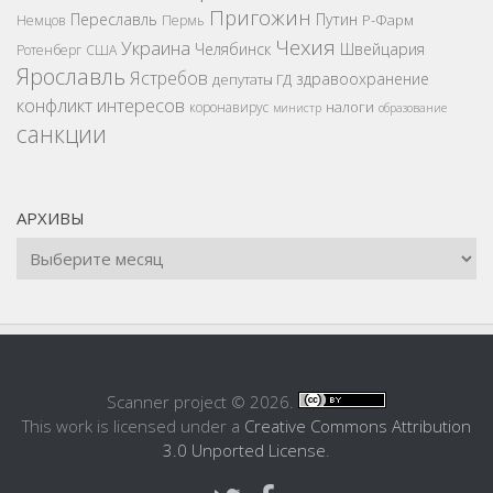
Пригожин
Переславль
Путин
Р-Фарм
Немцов
Пермь
Чехия
Украина
Челябинск
Швейцария
Ротенберг
США
Ярославль
Ястребов
здравоохранение
депутаты ГД
конфликт интересов
налоги
коронавирус
министр
образование
санкции
АРХИВЫ
Scanner project © 2026.
This work is licensed under a
Creative Commons Attribution
3.0 Unported License
.