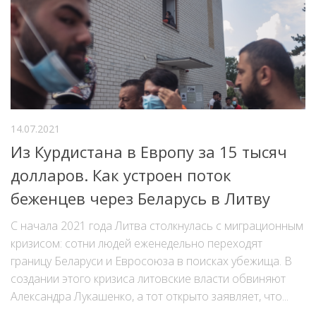
14.07.2021
Из Курдистана в Европу за 15 тысяч
долларов. Как устроен поток
беженцев через Беларусь в Литву
С начала 2021 года Литва столкнулась с миграционным
кризисом: сотни людей еженедельно переходят
границу Беларуси и Евросоюза в поисках убежища. В
создании этого кризиса литовские власти обвиняют
Александра Лукашенко, а тот открыто заявляет, что...