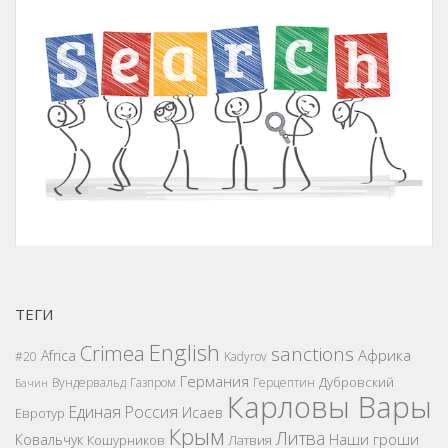
ТЕГИ
English
Crimea
sanctions
Африка
Africa
#20
Kadyrov
Германия
Дубровский
Вундервальд
Газпром
Герцептин
Бачин
Карловы Вары
Единая Россия
Исаев
Евротур
Крым
Литва
Наши гроши
Ковальчук
Кошурников
Латвия