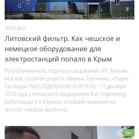
20.07.2021
Литовский фильтр. Как чешское и
немецкое оборудование для
электростанций попало в Крым
Рута Юкнявичюте, отдел расследований LRT, Михаил
Маглов, «Scanner project», Иванна Трутненко, «Радио
Свобода» РАССЛЕДОВАНИЕ КОРОТКО • 17 декабря
2018 года у литовского предприятия Run Engineering,
работающего в Каунасе, отозвали лицензию на
экспорт товаров двойного...
0