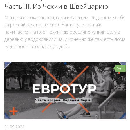
Часть III. Из Чехии в Швейцарию
Мы вновь показываем, как живут люди, выдающие себя
за российских патриотов. Наше путешествие
начинается на юге Чехии, где россияне купили целую
деревню у водохранилища, и конечно же там есть дома
единороссов: одна из усадеб...
0
01.09.2021