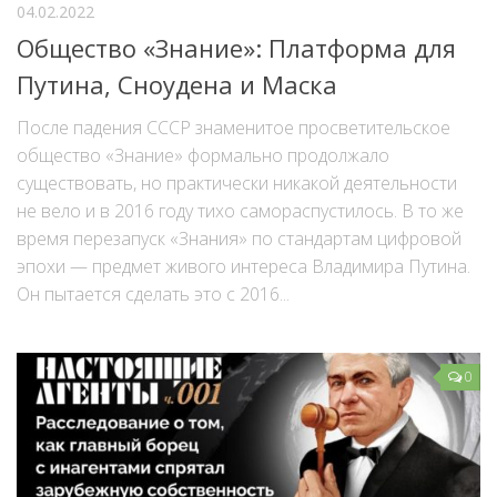
04.02.2022
Общество «Знание»: Платформа для
Путина, Сноудена и Маска
После падения СССР знаменитое просветительское
общество «Знание» формально продолжало
существовать, но практически никакой деятельности
не вело и в 2016 году тихо самораспустилось. В то же
время перезапуск «Знания» по стандартам цифровой
эпохи — предмет живого интереса Владимира Путина.
Он пытается сделать это с 2016...
0