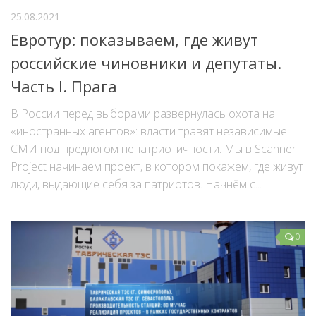
25.08.2021
Евротур: показываем, где живут
российские чиновники и депутаты.
Часть I. Прага
В России перед выборами развернулась охота на
«иностранных агентов»: власти травят независимые
СМИ под предлогом непатриотичности. Мы в Scanner
Project начинаем проект, в котором покажем, где живут
люди, выдающие себя за патриотов. Начнём с...
0