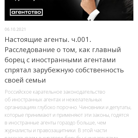
06.10.2021
Настоящие агенты. ч.001.
Расследование о том, как главный
борец с иностранными агентами
спрятал зарубежную собственность
своей семьи
Российское карательное законодательство
об иностранных агентах и нежелательных
организациях глубоко порочно. Чиновники и депутаты,
которые принимают и применяют эти законы, годятся
в иностранные агенты гораздо больше, чем
журналисты и правозащитники. В этой части