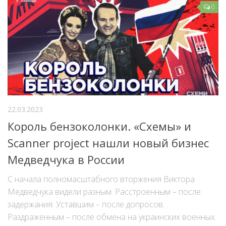
0
22.03.2023
Король бензоколонки. «Схемы» и
Scanner project нашли новый бизнес
Медведчука в России
С начала полномасштабного вторжения Виктора
Медведчука видели разным. Расстроенным – после
задержания. Уставшим – после допросов.
Раздраженным – после обмена на украинских военных.