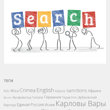
ТЕГИ
English
Crimea
sanctions
Африка
Africa
#20
Kadyrov
Германия
Дубровский
Вундервальд
Газпром
Герцептин
Бачин
Карловы Вары
Единая Россия
Исаев
Евротур