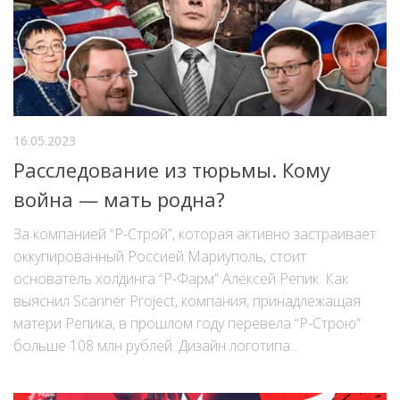
16.05.2023
Расследование из тюрьмы. Кому
война — мать родна?
За компанией “Р-Строй”, которая активно застраивает
оккупированный Россией Мариуполь, стоит
основатель холдинга “Р-Фарм” Алексей Репик. Как
выяснил Scanner Project, компания, принадлежащая
матери Репика, в прошлом году перевела “Р-Строю”
больше 108 млн рублей. Дизайн логотипа...