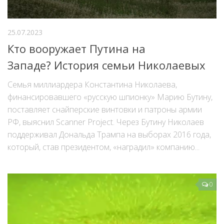
25.07.2023
Кто вооружает Путина на
Западе? История семьи Николаевых
Семья миллиардера Константина Николаева,
финансировавшего «русскую шпионку» Марию Бутину,
поставляет снайперские винтовки и патроны армии
РФ, выяснил Scanner Project. Через Бутину Николаев
поддерживал Дональда Трампа на выборах 2016 года,
который, став президентом, «наградил» компанию...
0