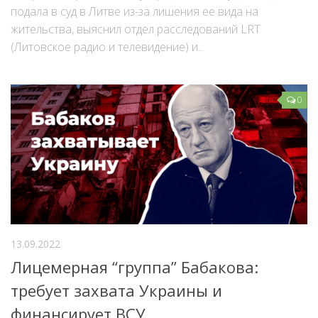
подала в суд в Литве из-за лишения ее вида на
жительства, выяснил отдел расследований LRT
(Литовское радио и телевидение) и...
0
13.09.2022
Лицемерная “группа” Бабакова:
требует захвата Украины и
финансирует ВСУ