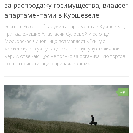
за распродажу госимущества, владеет
апартаментами в Куршевеле
Scanner Project обнаружил апартаменты в Куршевеле,
принадлежащие Анастасии Сулоевой и ее отцу.
Московская чиновница возглавляет «Единую
московскую службу закупок» — структуру столичной
мэрии, отвечающую не только за организацию торгов,
но и за приватизацию принадлежащих...
0