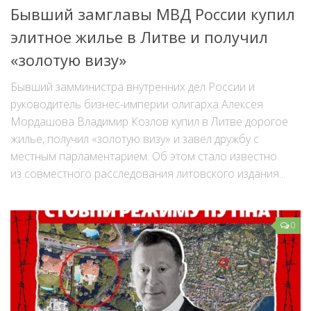
Бывший замглавы МВД России купил
элитное жилье в Литве и получил
«золотую визу»
Бывший замминистра внутренних дел России и
руководитель бизнес-империи олигарха Алексея
Мордашова Владимир Козлов купил в Литве дорогое
жилье, получил «золотую визу» и завел дружбу с
местным парламентарием. Об этом стало известно
из совместного расследования литовского издания...
0