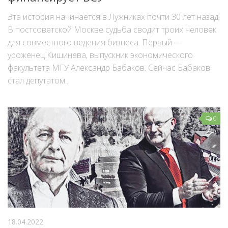
Эта история начинается в Лужниках почти 30 лет назад.
В постсоветской Москве судьба сводит троих человек
для совместного ведения бизнеса. Первый —
уроженец Кишинева, выпускник экономического
факультета МГУ Александр Бабаков. Сейчас Бабаков
стал депутатом...
0
18.04.2022