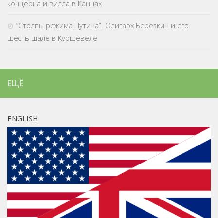
концерна и вилла в Каннах
“Столпы режима Путина”. Олигарх Березкин и его
шесть шале в Куршевеле
ЕЩЁ
ENGLISH