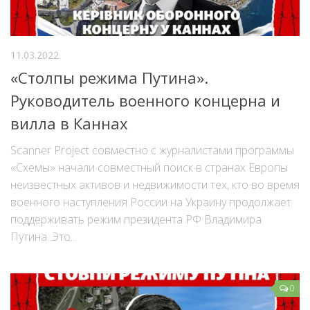
11.03.2022
«Столпы режима Путина».
Руководитель военного концерна и
вилла в Каннах
Scanner Project совместно с журналистами программы
«Схемы» начали совместный поиск в странах Европы
неизвестных активов и недвижимости тех, кто во время
военного наступления России на Украину продолжает
поддерживать режим президента РФ Владимира
Путина. Это...
0