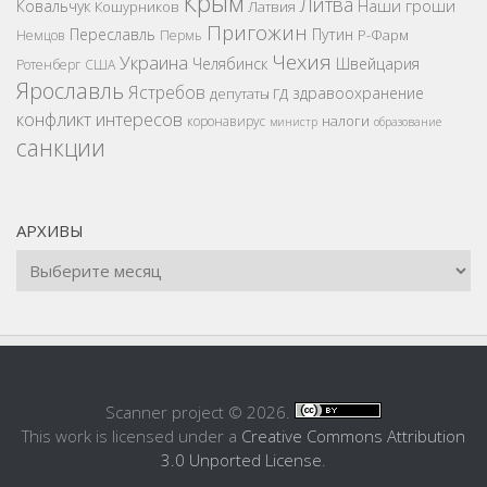
Крым
Литва
Наши гроши
Ковальчук
Кошурников
Латвия
Пригожин
Переславль
Путин
Р-Фарм
Немцов
Пермь
Чехия
Украина
Челябинск
Швейцария
Ротенберг
США
Ярославль
Ястребов
здравоохранение
депутаты ГД
конфликт интересов
налоги
коронавирус
министр
образование
санкции
АРХИВЫ
Scanner project © 2026.
This work is licensed under a
Creative Commons Attribution
3.0 Unported License
.