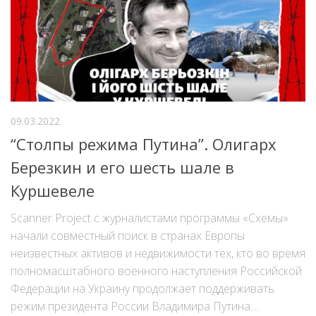
09.03.2022
“Столпы режима Путина”. Олигарх
Березкин и его шесть шале в
Куршевеле
Scanner Project с журналистами программы «Схемы»
начали совместный поиск в странах Европы
неизвестных активов и недвижимости тех, кто во время
полномасштабного военного наступления Российской
Федерации на Украину продолжает поддерживать
режим президента России Владимира Путина....