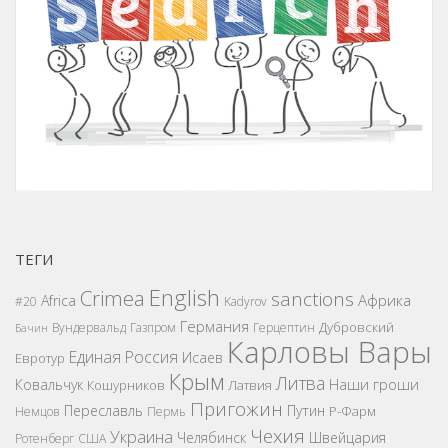
ТЕГИ
English
Crimea
sanctions
Африка
Africa
#20
Kadyrov
Германия
Дубровский
Вундервальд
Газпром
Герцептин
Бачин
Карловы Вары
Единая Россия
Исаев
Евротур
Крым
Литва
Наши гроши
Ковальчук
Кошурников
Латвия
Пригожин
Переславль
Путин
Р-Фарм
Немцов
Пермь
Чехия
Украина
Челябинск
Швейцария
Ротенберг
США