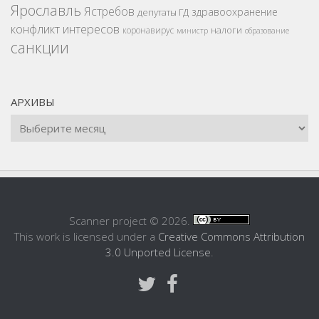
Ярославль
Ястребов
здравоохранение
депутаты ГД
конфликт интересов
налоги
коронавирус
министр
образование
санкции
АРХИВЫ
Scanner project © 2026.
This work is licensed under a
Creative Commons Attribution
3.0 Unported License
.