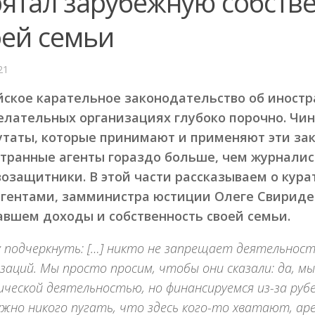
рятал зарубежную собств
оей семьи
21
йское карательное законодательство об иностр
елательных организациях глубоко порочно. Чи
утаты, которые принимают и применяют эти зак
странные агенты гораздо больше, чем журнали
возащитники. В этой части рассказываем о кур
агентами, замминистра юстиции Олеге Свириде
авшем доходы и собственность своей семьи.
 подчеркнуть: […] никто не запрещает деятельност
заций. Мы просто просим, чтобы они сказали: да, м
ческой деятельностью, но финансируемся из-за рубе
ужно никого пугать, что здесь кого-то хватают, а