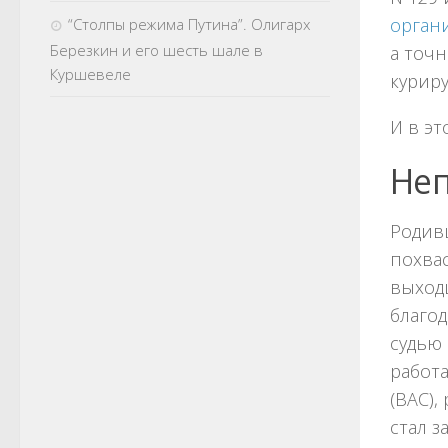
орган
“Столпы режима Путина”. Олигарх
Березкин и его шесть шале в
а точн
Куршевеле
курир
И в эт
Неп
Родив
похва
выходц
благод
судью 
работ
(ВАС),
стал 