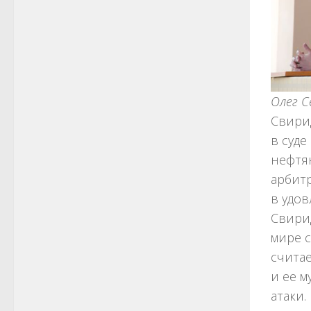
Олег С
Свирид
в суд
нефтя
арбитр
в удо
Свири
мире с
считае
и ее 
атаки.