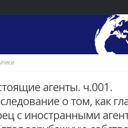
УБРИКИ
тоящие агенты. ч.001.
следование о том, как г
рец с иностранными аген