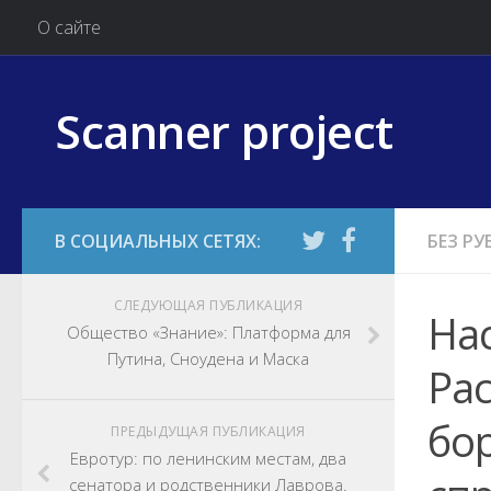
О сайте
Scanner project
БЕЗ Р
СЛЕДУЮЩАЯ ПУБЛИКАЦИЯ
Нас
Общество «Знание»: Платформа для
Путина, Сноудена и Маска
Рас
бо
ПРЕДЫДУЩАЯ ПУБЛИКАЦИЯ
Евротур: по ленинским местам, два
сенатора и родственники Лаврова.