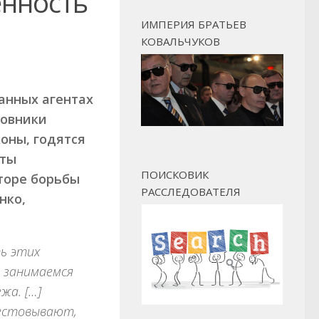
енность
ИМПЕРИЯ БРАТЬЕВ
КОВАЛЬЧУКОВ
анных агентах
новники
оны, годятся
сты
ПОИСКОВИК
аторе борьбы
РАССЛЕДОВАТЕЛЯ
нко,
ь этих
ы занимаемся
жа. […]
рестовывают,