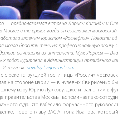
о — предполагаемая встреча Ларисы Каланды и Оле
 в Москве в то время, когда он возглавлял московски
работала главным юристом «Роснефти». Новости об
я могла бросить тень на профессиональную этику С
едствии вычищены из интернета. Муж Ларисы — Вла
вых годах курировал в Администрации президента к
х. Источник:
navalny.livejournal.com
ле с реконструкцией гостиницы «Россия» московс
пал на стороне мэрии — в нулевых Свириденко бы
ашнему мэру Юрию Лужкову, даже играл с ним в ф
де правительства Москвы, вспоминает экс-сотруд
ажного суда. Это взбесило формального руководи
денко, нового главу ВАС Антона Иванова, которы