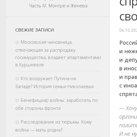
сп
Часть IV. Монтрё и Женева
св
СВЕЖИЕ ЗАПИСИ
06.10.20
Московская чиновница,
Росси
отвечающая за распродажу
и неж
госимущества, владеет апартаментами
и деп
в Куршевеле
в ино
и пра
Кто вооружает Путина на
с ино
Западе? История семьи Николаевых
спрят
Бенефициар войны: заработать по
— Хочу
обе стороны фронта
органи
Расследование из тюрьмы. Кому
полити
война — мать родна?
И не н