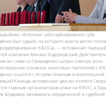
вириденко. Источник: сайт арбитражного суда
енко был судьей, на которого власти могли полож
е раздербанивание ЮКОСа», — вспоминает бывший
ной компании Михаил Ходорковский. Действител
аж во главе со Свириденко сыграл главную роль
влетворении огромных налоговых претензий к ЮКО
денко сошелся с Игорем Сечиным и влиятельной
емьей Каланда, вспоминают два экс-коллеги Свир
тся главным организатором атаки на ЮКОС, а Лар
муж Владимир занимались юридической и судебной