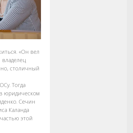
иться. «Он вел
 владелец
ьно, столичный
Су. Тогда
 в юридическом
иденко. Сечин
иса Каланда
 частью этой