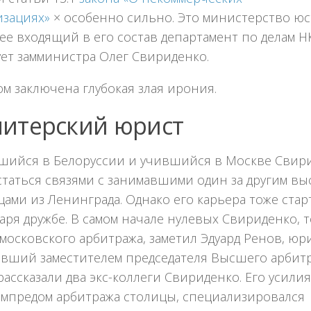
изациях»
× особенно сильно. Это министерство юс
ее входящий в его состав департамент по делам 
ует замминистра Олег Свириденко.
ом заключена глубокая злая ирония.
итерский юрист
шийся в Белоруссии и учившийся в Москве Свири
статься связями с занимавшими один за другим вы
ами из Ленинграда. Однако его карьера тоже стар
аря дружбе. В самом начале нулевых Свириденко, 
московского арбитража, заметил Эдуард Ренов, юри
авший заместителем председателя Высшего арбитр
 рассказали два экс-коллеги Свириденко. Его усил
зампредом арбитража столицы, специализировался