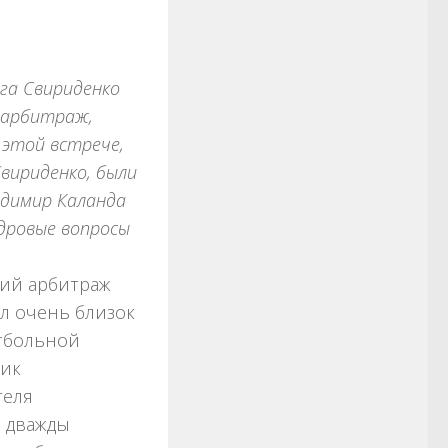
га Свириденко
й арбитраж,
 этой встрече,
вириденко, были
димир Каланда
адровые вопросы
кий арбитраж
л очень близок
утбольной
ник
теля
й дважды