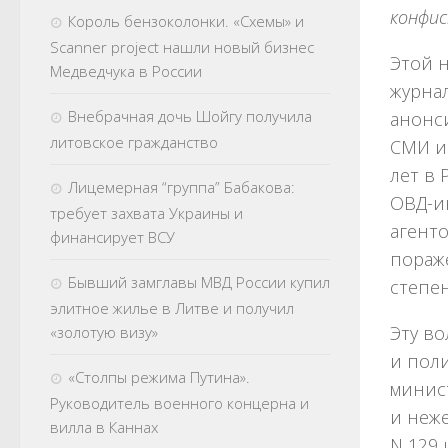
конфис
Король бензоколонки. «Схемы» и
Scanner project нашли новый бизнес
Этой 
Медведчука в России
журнал
Внебрачная дочь Шойгу получила
анонс
литовское гражданство
СМИ и
лет в
Лицемерная “группа” Бабакова:
ОВД-и
требует захвата Украины и
агенто
финансирует ВСУ
пораж
Бывший замглавы МВД России купил
степен
элитное жилье в Литве и получил
Эту в
«золотую визу»
и поли
«Столпы режима Путина».
минис
Руководитель военного концерна и
и неже
вилла в Каннах
N 129 