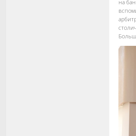
на ба
вспом
арбитр
столич
Больш