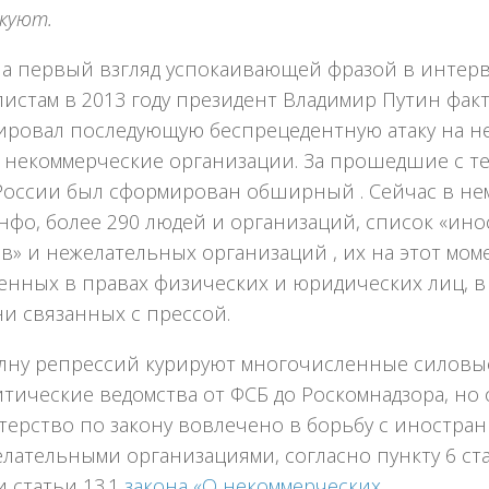
куют.
на первый взгляд успокаивающей фразой в интер
истам в 2013 году президент Владимир Путин фак
ировал последующую беспрецедентную атаку на н
 некоммерческие организации. За прошедшие с те
 России был сформирован обширный . Сейчас в не
нфо, более 290 людей и организаций, список «ин
в» и нежелательных организаций , их на этот моме
енных в правах физических и юридических лиц, 
и связанных с прессой.
олну репрессий курируют многочисленные силовы
тические ведомства от ФСБ до Роскомнадзора, но
терство по закону вовлечено в борьбу с иностра
лательными организациями, согласно пункту 6 ста
и статьи 13.1
закона «О некоммерческих