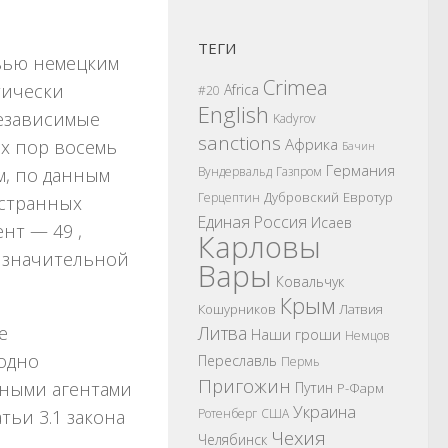
ТЕГИ
вью немецким
Crimea
тически
Africa
#20
English
езависимые
Kadyrov
sanctions
Африка
х пор восемь
Бачин
Германия
м, по данным
Вундервальд
Газпром
Дубровский
Евротур
Герцептин
остранных
Единая Россия
Исаев
нт — 49 ,
Карловы
в значительной
Вары
Ковальчук
Крым
Кошурников
Латвия
е
Литва
Наши гроши
Немцов
 одно
Переславль
Пермь
Пригожин
нными агентами
Путин
Р-Фарм
Украина
тьи 3.1 закона
Ротенберг
США
Чехия
Челябинск