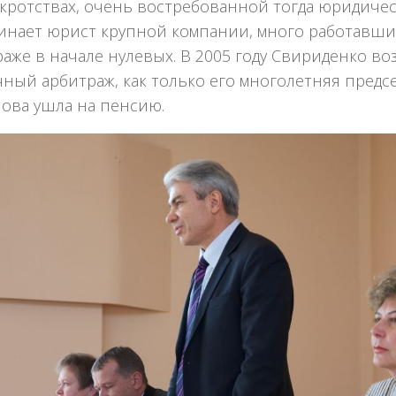
нкротствах, очень востребованной тогда юридичес
инает юрист крупной компании, много работавши
аже в начале нулевых. В 2005 году Свириденко во
ный арбитраж, как только его многолетняя предс
ова ушла на пенсию.