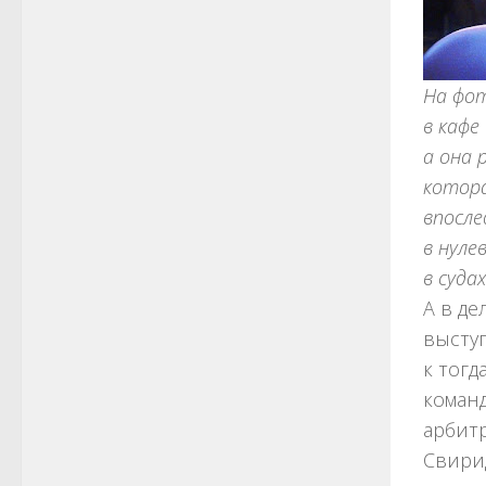
На фот
в кафе
а она 
котора
впосл
в нуле
в суда
А в де
высту
к тогд
коман
арбитр
Свири