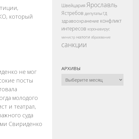
Ярославль
Швейцария
тиции,
Ястребов
депутаты ГД
НКО, который
конфликт
здравоохранение
интересов
коронавирус
налоги
министр
образование
санкции
АРХИВЫ
денко не мог
сокие посты
товала
тогда молодого
ст и театрал,
ажного суда
иями Свириденко