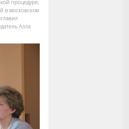
кой процедуре,
й в московском
зглавил
едатель Алла