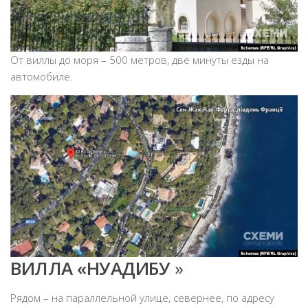
От виллы до моря – 500 метров, две минуты езды на
автомобиле.
ВИЛЛА «НУАДИБУ
»
Рядом – на параллельной улице, севернее, по адресу