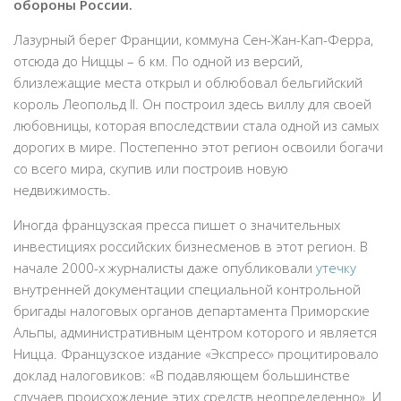
обороны России.
Лазурный берег Франции, коммуна Сен-Жан-Кап-Ферра,
отсюда до Ниццы – 6 км. По одной из версий,
близлежащие места открыл и облюбовал бельгийский
король Леопольд II. Он построил здесь виллу для своей
любовницы, которая впоследствии стала одной из самых
дорогих в мире. Постепенно этот регион освоили богачи
со всего мира, скупив или построив новую
недвижимость.
Иногда французская пресса пишет о значительных
инвестициях российских бизнесменов в этот регион. В
начале 2000-х журналисты даже опубликовали
утечку
внутренней документации специальной контрольной
бригады налоговых органов департамента Приморские
Альпы, административным центром которого и является
Ницца. Французское издание «Экспресс» процитировало
доклад налоговиков: «В подавляющем большинстве
случаев происхождение этих средств неопределенно». И