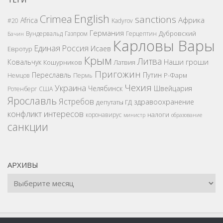
English
Crimea
sanctions
Африка
Africa
#20
Kadyrov
Германия
Дубровский
Вундервальд
Газпром
Герцептин
Бачин
Карловы Вары
Единая Россия
Исаев
Евротур
Крым
Литва
Наши гроши
Ковальчук
Кошурников
Латвия
Пригожин
Переславль
Путин
Р-Фарм
Немцов
Пермь
Чехия
Украина
Челябинск
Швейцария
Ротенберг
США
Ярославль
Ястребов
здравоохранение
депутаты ГД
конфликт интересов
налоги
коронавирус
министр
образование
санкции
АРХИВЫ