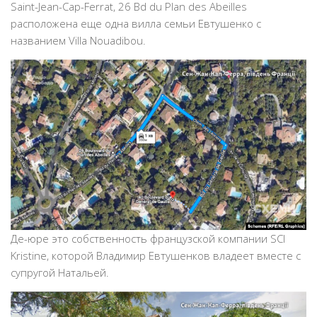
Saint-Jean-Cap-Ferrat, 26 Bd du Plan des Abeilles
расположена еще одна вилла семьи Евтушенко с
названием Villa Nouadibou.
Де-юре это собственность французской компании SCI
Kristine, которой Владимир Евтушенков владеет вместе с
супругой Натальей.