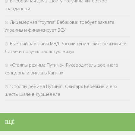
Внебрачная дочь Шойгу получила литовское
гражданство
Лицемерная “группа” Бабакова: требует захвата
Украины и финансирует ВСУ
Бывший замглавы МВД России купил элитное жилье в
Литве и получил «золотую визу»
«Столпы режима Путина». Руководитель военного
концерна и вилла в Каннах
“Столпы режима Путина”. Олигарх Березкин и его
шесть шале в Куршевеле
ЕЩЁ