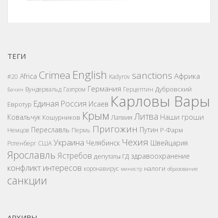
ТЕГИ
English
Crimea
sanctions
Африка
Africa
#20
Kadyrov
Германия
Дубровский
Вундервальд
Газпром
Герцептин
Бачин
Карловы Вары
Единая Россия
Исаев
Евротур
Крым
Литва
Наши гроши
Ковальчук
Кошурников
Латвия
Пригожин
Переславль
Путин
Р-Фарм
Немцов
Пермь
Чехия
Украина
Челябинск
Швейцария
Ротенберг
США
Ярославль
Ястребов
здравоохранение
депутаты ГД
конфликт интересов
налоги
коронавирус
министр
образование
санкции
АРХИВЫ