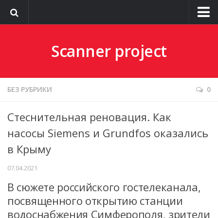
О сайте
Scanner project
БЕЗ РУБРИКИ
0
Стеснительная реновация. Как
насосы Siemens и Grundfos оказались
в Крыму
07.04.2021
В сюжете российского гостелеканала,
посвященного открытию станции
водоснабжения Симферополя, зрители