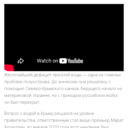
Жесточайший дефицит пресной воды — одна из главных
проблем полуострова. До аннексии она решалась с
помощью Северо-Крымского канала, берущего начало на
материковой Украине, но с приходом российских войск
он был перекрыт.
Вопрос с водой в Крыму решался на уровне
правительства, ответственным стал вице-премьер Марат
Хуснуллин, до января 2020 года этот чиновник был