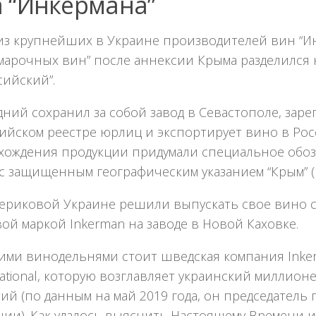
 “Инкермана”
из крупнейших в Украине производителей вин “И
 марочных вин” после аннексии Крыма разделился 
сийский”.
ний сохранил за собой завод в Севастополе, зар
ийском реестре юрлиц и экспортирует вино в Рос
хождения продукции придумали специальное обоз
с защищенным географическим указанием “Крым” (В
териковой Украине решили выпускать свое вино 
ой маркой Inkerman на заводе в Новой Каховке.
еими винодельнями стоит шведская компания Inke
national, которую возглавляет украинский миллион
й (по данным на май 2019 года, он председатель
нии). Как удалось выяснить Настоящему Времени и