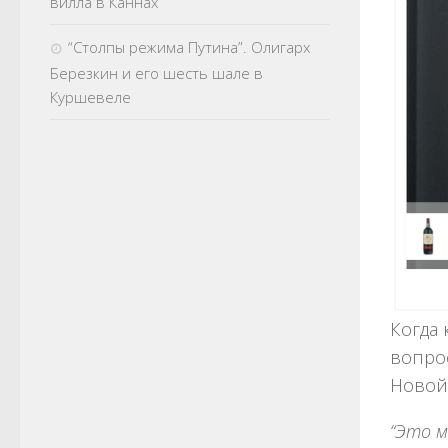
вилла в Каннах
“Столпы режима Путина”. Олигарх
Березкин и его шесть шале в
Куршевеле
Когда
вопрос
Новой 
“Это м