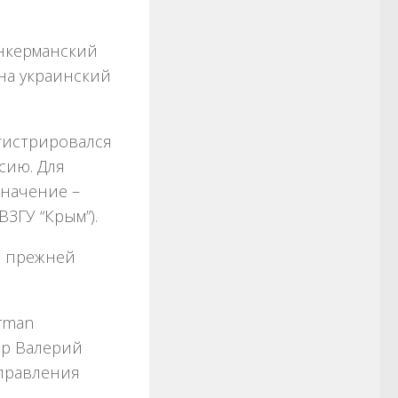
нкерманский
на украинский
егистрировался
сию. Для
начение –
ЗГУ “Крым”).
с прежней
rman
ер Валерий
 правления