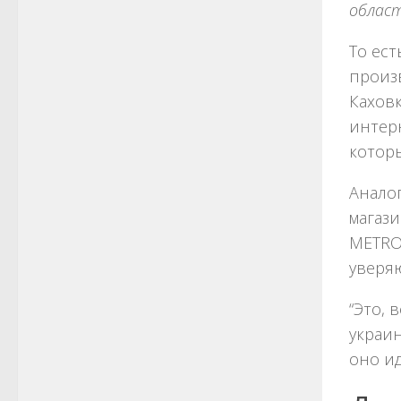
област
То ест
произ
Каховк
интер
которы
Аналог
магази
METRO,
уверяю
“Это, 
украи
оно ид