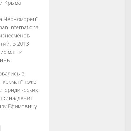
ии Крыма
а Черноморец”.
n International
изнесменов
ий. В 2013
75 млн и
аины.
овались в
нкерман” тоже
ре юридических
 принадлежит
аилу Ефимовичу