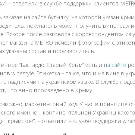
ь”
, – ответили в службе поддержки клиентов METR
ь заказав на сайте бутылку, на которой указан кры
водитель, покупатель может получить вино, разли
е. Вскоре после разговора с корреспондентом из 
нет-магазина METRO исчезли фотографии с этикетк
х указаны состав и производитель.
ичное “Бастардо. Старый Крым” есть и
на сайте
ро
нов w!nestyle. Этикетка – та же, что и на вине в ук
 с надписями на украинском языке. В службе подд
т, что вино произведено в Крыму.
возможно, маркетинговый ход. У нас в принципе о
нского именно… континентальной Украины какого-
ет крымское”, – ответили в службе поддержки w!nes