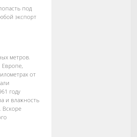
попасть под
юбой экспорт
ных метров.
 Европе,
километрах от
вали
961 году
ра и влажность
. Вскоре
го