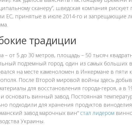
ципальному сканеру”, шведская компания рискует 
ии ЕС, принятые в июле 2014-го и запрещающие л
ма.
бокие традиции
а – от 5 до 30 метров, площадь – 50 тысяч квадрат
льный подземный город, один из самых больших в
вался на месте каменоломен в Инкермане в пяти 
тополя. После Второй мировой войны здесь добы
атериалы для восстановления города-героя, а в 1
и основать винный завод. Постоянная температу
ьно подходили для хранения продуктов виноделия
рманский завод марочных вин”
стал лидером
винно
водства Украины.