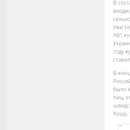
В сос
входил
сельх
Уже то
AB”, к
Украи
году ж
ставил
В кон
Росси
было 
лиц, 
шведск
Хошу,