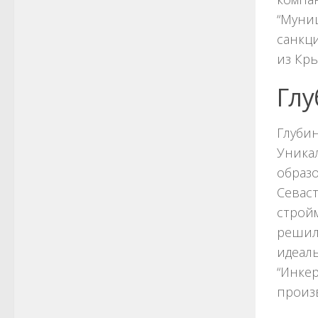
“Муни
санкц
из Кры
Глу
Глубин
Уника
образо
Севас
стройм
решил
идеал
“Инке
произ