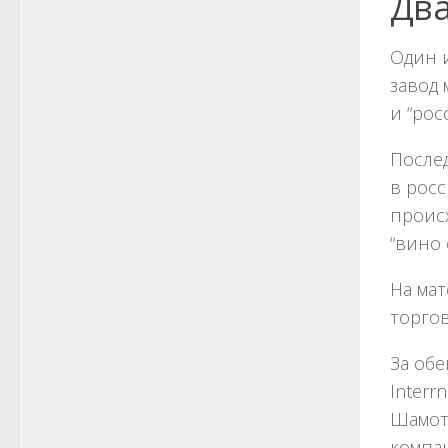
Два
Один 
завод
и “рос
Послед
в росс
проис
“вино 
На ма
торгов
За об
Interr
Шамоти
компа