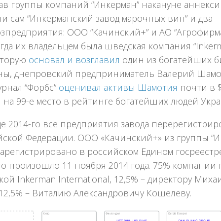
тав группы компаний “Инкерман” накануне аннекс
и сам “Инкерманский завод марочных вин” и два
озпредприятия: ООО “Качинский+” и АО “Агрофирм
гда их владельцем была шведская компания “Inkerma
оторую
основал и возглавил
один из богатейших б
ны, днепровский предприниматель Валерий Шамот
урнал “Форбс”
оценивал активы Шамотия
почти в $
 на 99-е место в рейтинге богатейших людей Укр
це 2014-го все предприятия завода перерегистрир
йской Федерации. ООО «Качинский+» из группы “И
зарегистрировано в российском Едином госреест
это произошло 11 ноября 2014 года. 75% компании
ой Inkerman International, 12,5% – директору Мих
 12,5% – Виталию Александровичу Кошелеву.