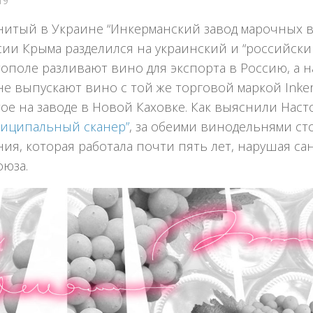
19
нитый в Украине “Инкерманский завод марочных в
ии Крыма разделился на украинский и “российский
ополе разливают вино для экспорта в Россию, а 
е выпускают вино с той же торговой маркой Inke
ое на заводе в Новой Каховке. Как выяснили Нас
ниципальный сканер”
, за обеими винодельнями ст
ия, которая работала почти пять лет, нарушая са
оюза.