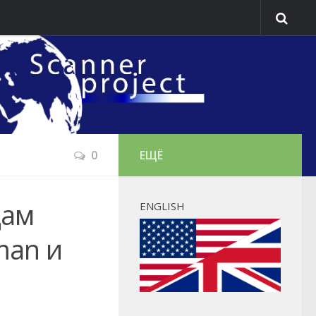
0
ЕЩЁ
цам
ENGLISH
man и