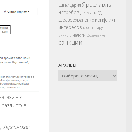
Ярославль
Швейцария
Ястребов
депутаты ГД
конфликт
здравоохранение
интересов
коронавирус
налоги
министр
образование
санкции
АРХИВЫ
агазин с
 разлито в
, Херсонская