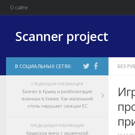
О сайте
Scanner project
БЕЗ Р
СЛЕДУЮЩАЯ ПУБЛИКАЦИЯ
Игр
Бизнес в Крыму и реабилитация
военных в Киеве. Как маленький
про
отель нарушает санкции ЕС
при
ПРЕДЫДУЩАЯ ПУБЛИКАЦИЯ
Крымское вино с украинской