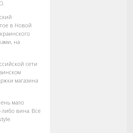
O.
мский
тое в Новой
украинского
ами, на
ссийской сети
раинском
ержки магазина
чень мало
либо вина. Все
tyle.