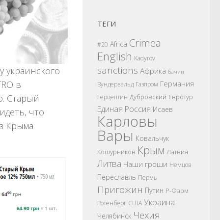
ТЕГИ
Crimea
Africa
#20
English
Kadyrov
sanctions
у украинского
Африка
Бачин
Германия
TRO в
Вундервальд
Газпром
Дубровский
Евротур
о. Старый
Герцептин
Единая Россия
Исаев
идеть, что
Карловы
з Крыма
Вары
Ковальчук
Крым
Кошурников
Латвия
Литва
Наши гроши
Немцов
Переславль
Пермь
Пригожин
Путин
Р-Фарм
Украина
Ротенберг
США
Чехия
Челябинск