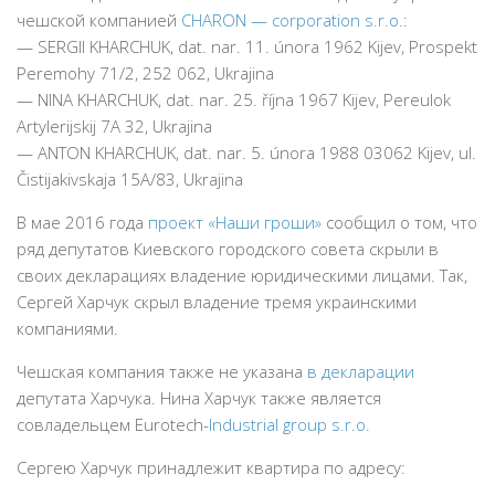
чешской компанией
CHARON — corporation s.r.o.
:
— SERGII KHARCHUK, dat. nar. 11. února 1962 Kijev, Prospekt
Peremohy 71/2, 252 062, Ukrajina
— NINA KHARCHUK, dat. nar. 25. října 1967 Kijev, Pereulok
Artylerijskij 7A 32, Ukrajina
— ANTON KHARCHUK, dat. nar. 5. února 1988 03062 Kijev, ul.
Čistijakivskaja 15A/83, Ukrajina
В мае 2016 года
проект «Наши гроши»
сообщил о том, что
ряд депутатов Киевского городского совета скрыли в
своих декларациях владение юридическими лицами. Так,
Сергей Харчук скрыл владение тремя украинскими
компаниями.
Чешская компания также не указана
в декларации
депутата Харчука. Нина Харчук также является
совладельцем Eurotech-
Industrial group s.r.o.
Сергею Харчук принадлежит квартира по адресу: