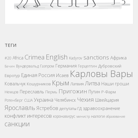
ТЕГИ
English
Crimea
sanctions
Африка
Africa
#20
Kadyrov
Германия
Дубровский
Вундервальд
Газпром
Герцептин
Бачин
Карловы Вары
Единая Россия
Исаев
Евротур
Крым
Литва
Наши гроши
Ковальчук
Кошурников
Латвия
Пригожин
Переславль
Путин
Р-Фарм
Немцов
Пермь
Чехия
Украина
Челябинск
Швейцария
Ротенберг
США
Ярославль
Ястребов
здравоохранение
депутаты ГД
конфликт интересов
налоги
коронавирус
министр
образование
санкции