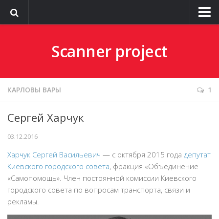
О сайте
Scanner project
КАРЛОВЫ ВАРЫ
1
Сергей Харчук
03.12.2016
Харчук Сергей Васильевич
— с октября 2015 года
депутат
Киевского городского совета
, фракция «Объединение
«Самопомощь». Член постоянной комиссии Киевского
городского совета по вопросам транспорта, связи и
рекламы.