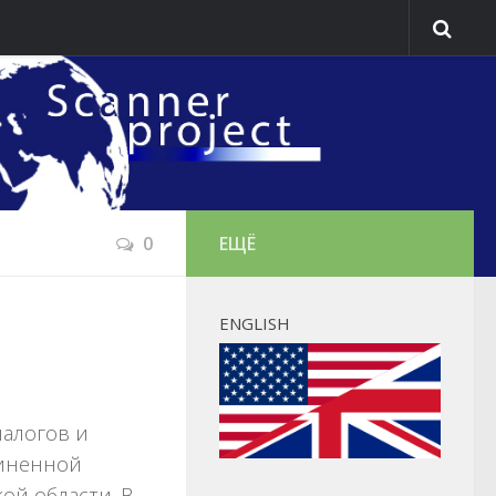
0
ЕЩЁ
ENGLISH
алогов и
диненной
ой области. В