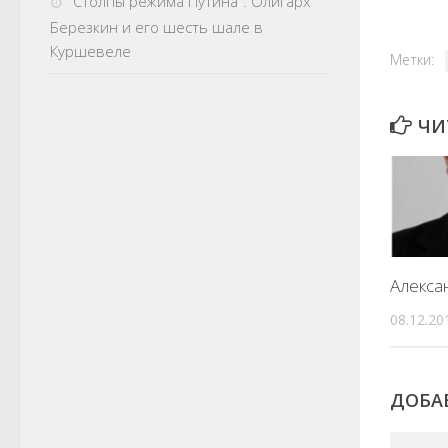
“Столпы режима Путина”. Олигарх
Березкин и его шесть шале в
Куршевеле
Метки:
ЧИ
Алекса
08.12.20
ДОБА