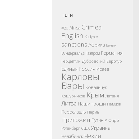
ТЕГИ
Crimea
Africa
#20
English
Kadyrov
sanctions
Африка
Бачин
Германия
Вундервальд
Газпром
Дубровский
Евротур
Герцептин
Единая Россия
Исаев
Карловы
Вары
Ковальчук
Крым
Кошурников
Латвия
Литва
Наши гроши
Немцов
Переславль
Пермь
Пригожин
Путин
Р-Фарм
Украина
Ротенберг
США
Чехия
Челябинск