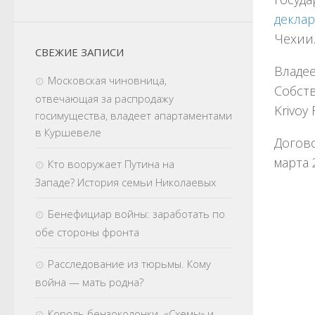
деклар
Чехии
СВЕЖИЕ ЗАПИСИ
Владее
Московская чиновница,
Собств
отвечающая за распродажу
Krivoy 
госимущества, владеет апартаментами
в Куршевеле
Догов
марта 
Кто вооружает Путина на
Западе? История семьи Николаевых
Бенефициар войны: заработать по
обе стороны фронта
Расследование из тюрьмы. Кому
война — мать родна?
Король бензоколонки. «Схемы» и