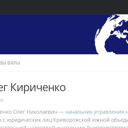
ВЫ ВАРЫ
ег Кириченко
16
енко Олег Николаевич —
начальник управления
н
в с юридических лиц Криворожской южной объе
арственной налоговой инспекции Днепропетровск