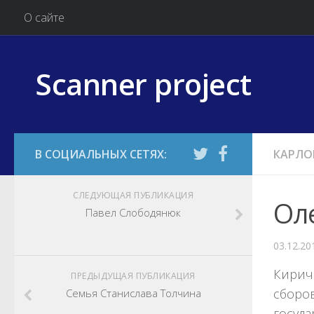
О сайте
Scanner project
КАРЛО
СЛЕДУЮЩАЯ ПУБЛИКАЦИЯ
Ол
Павел Слободянюк
03.12.20
Кирич
ПРЕДЫДУЩАЯ ПУБЛИКАЦИЯ
сборо
Семья Станислава Толчина
госуд