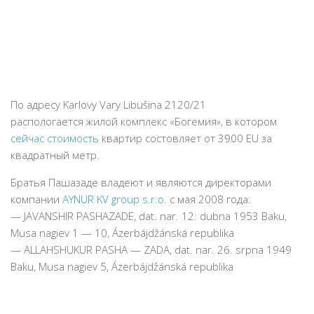
По адресу Karlovy Vary Libušina 2120/21
распологается жилой комплекс «Богемия», в котором
сейчас стоимость
квартир состовляет от 3900 EU за
квадратный метр.
Братья Пашазаде владеют и являются директорами
компании
AYNUR KV group s.r.o.
с мая 2008 года:
— JAVANSHIR PASHAZADE, dat. nar. 12. dubna 1953 Baku,
Musa nagiev 1 — 10, Ázerbájdžánská republika
— ALLAHSHUKUR PASHA — ZADA, dat. nar. 26. srpna 1949
Baku, Musa nagiev 5, Ázerbájdžánská republika