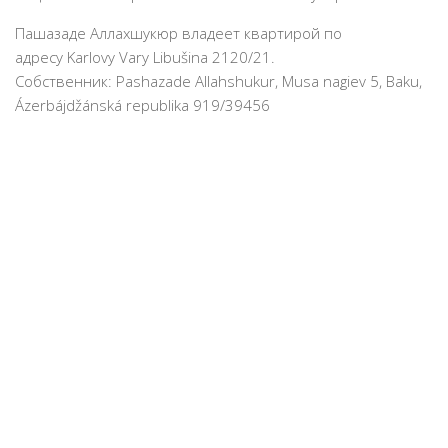
Пашазаде Аллахшукюр владеет квартирой по
адресу Karlovy Vary Libušina 2120/21.
Собственник: Pashazade Allahshukur, Musa nagiev 5, Baku,
Ázerbájdžánská republika 919/39456