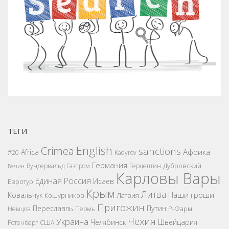
ТЕГИ
English
Crimea
sanctions
Африка
Africa
#20
Kadyrov
Германия
Дубровский
Вундервальд
Газпром
Герцептин
Бачин
Карловы Вары
Единая Россия
Исаев
Евротур
Крым
Литва
Наши гроши
Ковальчук
Кошурников
Латвия
Пригожин
Переславль
Путин
Р-Фарм
Немцов
Пермь
Чехия
Украина
Челябинск
Швейцария
Ротенберг
США