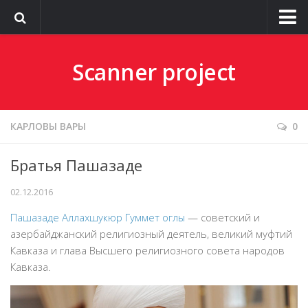
О сайте
Scanner project
КАРЛОВЫ ВАРЫ
0
Братья Пашазаде
02.12.2016
Пашазаде Аллахшукюр Гуммет оглы
— советский и
азербайджанский религиозный деятель, великий муфтий
Кавказа и глава Высшего религиозного совета народов
Кавказа.