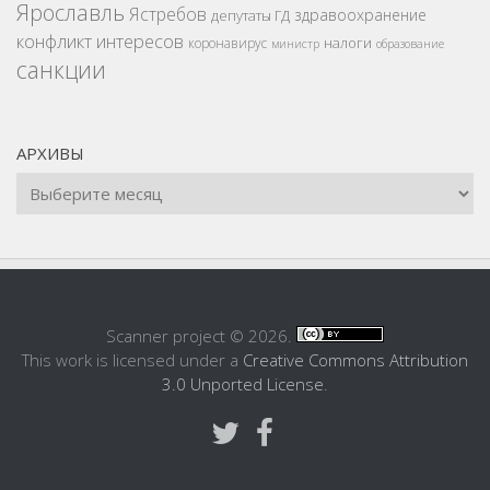
Ярославль
Ястребов
здравоохранение
депутаты ГД
конфликт интересов
налоги
коронавирус
министр
образование
санкции
АРХИВЫ
Scanner project © 2026.
This work is licensed under a
Creative Commons Attribution
3.0 Unported License
.