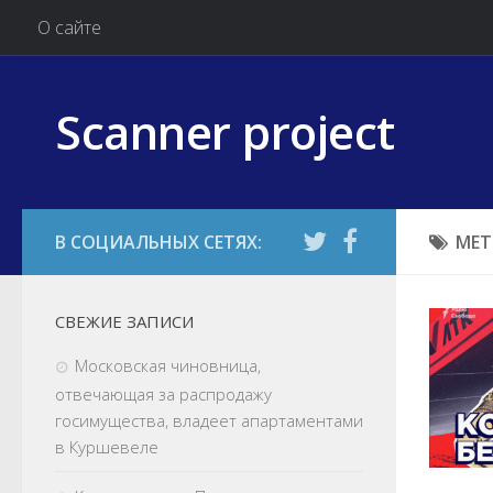
О сайте
Scanner project
МЕТ
СВЕЖИЕ ЗАПИСИ
Московская чиновница,
отвечающая за распродажу
госимущества, владеет апартаментами
в Куршевеле