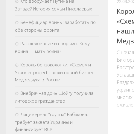
Кто вооружает Путина на
22.03.20
Западе? История семьи Николаевых
Коро
«Схем
Бенефициар войны: заработать по
нашл
обе стороны фронта
Медв
Расследование из тюрьмы. Кому
война — мать родна?
С нача
Виктор
Король бензоколонки. «Схемы» и
Расстр
Scanner project нашли новый бизнес
Уставши
Медведчука в России
Раздра
украинс
Внебрачная дочь Шойгу получила
многих 
литовское гражданство
оживлен
Лицемерная “группа” Бабакова:
требует захвата Украины и
финансирует ВСУ