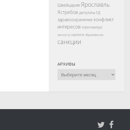
Ярославль
Швейцария
Ястребов
депутаты ГД
конфликт
здравоохранение
интересов
коронавирус
налоги
министр
образование
санкции
АРХИВЫ