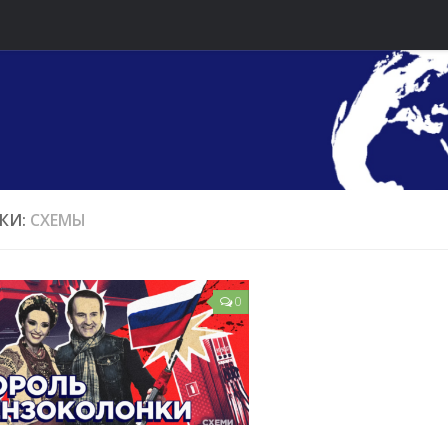
КИ:
СХЕМЫ
0