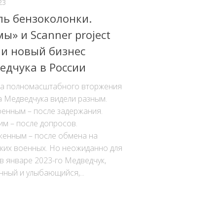
23
ль бензоколонки.
ы» и Scanner project
и новый бизнес
едчука в России
ла полномасштабного вторжения
а Медведчука видели разным.
оенным – после задержания.
м – после допросов.
женным – после обмена на
ких военных. Но неожиданно для
в январе 2023-го Медведчук,
ный и улыбающийся,...