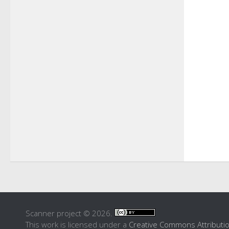
Scanner project © 2026.
This work is licensed under a
Creative Commons Attributi