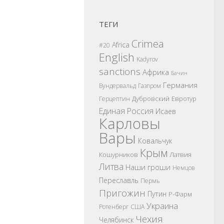
ТЕГИ
Crimea
Africa
#20
English
Kadyrov
sanctions
Африка
Бачин
Германия
Вундервальд
Газпром
Дубровский
Евротур
Герцептин
Единая Россия
Исаев
Карловы
Вары
Ковальчук
Крым
Кошурников
Латвия
Литва
Наши гроши
Немцов
Переславль
Пермь
Пригожин
Путин
Р-Фарм
Украина
Ротенберг
США
Чехия
Челябинск