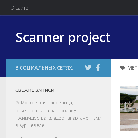
О сайте
Scanner project
МЕТ
СВЕЖИЕ ЗАПИСИ
Московская чиновница,
отвечающая за распродажу
госимущества, владеет апартаментами
в Куршевеле