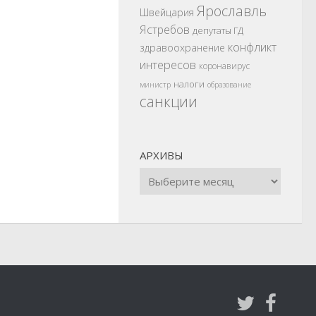
Ярославль
Швейцария
Ястребов
депутаты ГД
конфликт
здравоохранение
интересов
коронавирус
налоги
министр
образование
санкции
АРХИВЫ