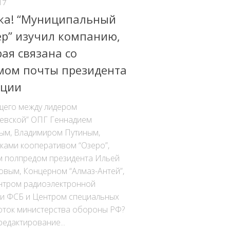
17
ка! “Муниципальный
ер” изучил компанию,
ая связана со
мом почты президента
ции
щего между лидером
евской” ОПГ Геннадием
ым, Владимиром Путиным,
ками кооперативом “Озеро”,
 полпредом президента Ильей
овым, Концерном “Алмаз-Антей”,
нтром радиоэлектронной
ки ФСБ и Центром специальных
оток министерства обороны РФ?
редактирование...