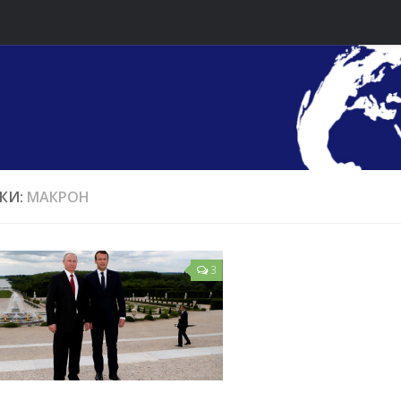
КИ:
МАКРОН
3