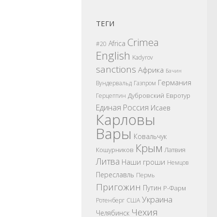
ТЕГИ
Crimea
Africa
#20
English
Kadyrov
sanctions
Африка
Бачин
Германия
Вундервальд
Газпром
Дубровский
Евротур
Герцептин
Единая Россия
Исаев
Карловы
Вары
Ковальчук
Крым
Кошурников
Латвия
Литва
Наши гроши
Немцов
Переславль
Пермь
Пригожин
Путин
Р-Фарм
Украина
Ротенберг
США
Чехия
Челябинск