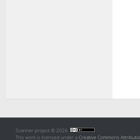
Scanner project © 2026.
This work is licensed under a
Creative Commons Attributi