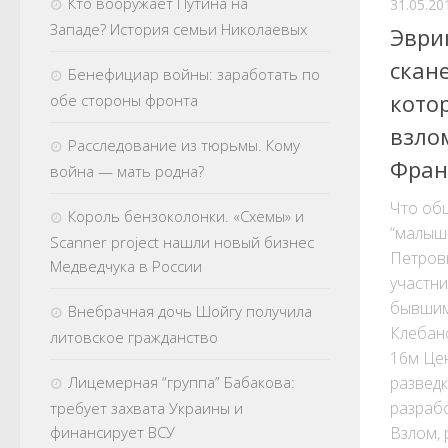
Кто вооружает Путина на
31.05.20
Западе? История семьи Николаевых
Эври
скан
Бенефициар войны: заработать по
котор
обе стороны фронта
взло
Расследование из тюрьмы. Кому
Фран
война — мать родна?
Что об
Король бензоколонки. «Схемы» и
“малыш
Scanner project нашли новый бизнес
Петров
Медведчука в России
участни
бывшим
Внебрачная дочь Шойгу получила
Клебан
литовское гражданство
16м Це
развед
Лицемерная “группа” Бабакова:
разраб
требует захвата Украины и
Взлом, 
финансирует ВСУ