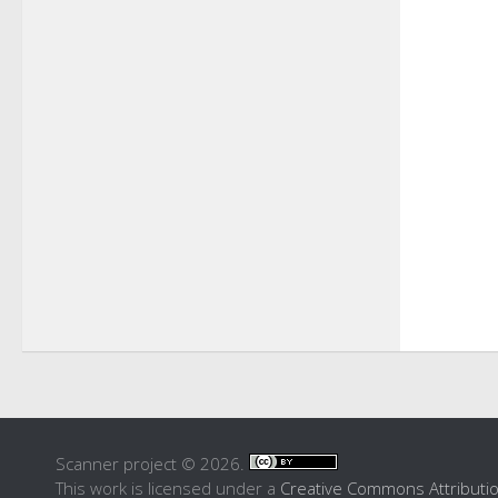
Scanner project © 2026.
This work is licensed under a
Creative Commons Attributi