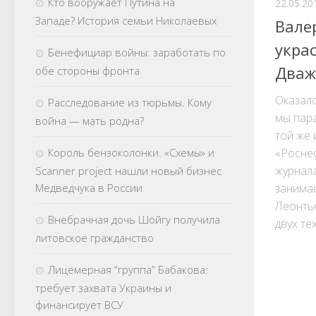
Кто вооружает Путина на
22.05.20
Западе? История семьи Николаевых
Вале
украс
Бенефициар войны: заработать по
Два
обе стороны фронта
Оказало
Расследование из тюрьмы. Кому
мы пар
война — мать родна?
той же 
«Росне
Король бензоколонки. «Схемы» и
журнал
Scanner project нашли новый бизнес
занимае
Медведчука в России
Леонть
Внебрачная дочь Шойгу получила
двух те
литовское гражданство
Лицемерная “группа” Бабакова:
требует захвата Украины и
финансирует ВСУ