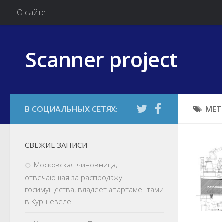
О сайте
Scanner project
МЕТ
СВЕЖИЕ ЗАПИСИ
Московская чиновница,
отвечающая за распродажу
госимущества, владеет апартаментами
в Куршевеле