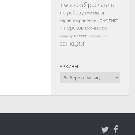
Ярославль
Швейцария
Ястребов
депутаты ГД
конфликт
здравоохранение
интересов
коронавирус
налоги
министр
образование
санкции
АРХИВЫ