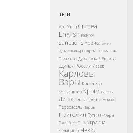
ТЕГИ
Crimea
Africa
#20
English
Kadyrov
sanctions
Африка
Бачин
Германия
Вундервальд
Газпром
Дубровский
Евротур
Герцептин
Единая Россия
Исаев
Карловы
Вары
Ковальчук
Крым
Кошурников
Латвия
Литва
Наши гроши
Немцов
Переславль
Пермь
Пригожин
Путин
Р-Фарм
Украина
Ротенберг
США
Чехия
Челябинск