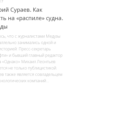
17
рий Сураев. Как
ть на «распиле» судна.
жды
сь, что с журналистами Медузы
аллельно занимались одной и
историей: Пресс-секретарь
фти» и бывший главный редактор
а «Однако» Михаил Леонтьев
тся не только публицистикой.
ев также является совладельцем
хнологических компаний....