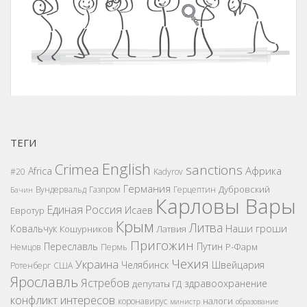
ТЕГИ
English
Crimea
sanctions
Африка
Africa
#20
Kadyrov
Германия
Дубровский
Вундервальд
Газпром
Герцептин
Бачин
Карловы Вары
Единая Россия
Исаев
Евротур
Крым
Литва
Наши гроши
Ковальчук
Кошурников
Латвия
Пригожин
Переславль
Путин
Р-Фарм
Немцов
Пермь
Чехия
Украина
Челябинск
Швейцария
Ротенберг
США
Ярославль
Ястребов
здравоохранение
депутаты ГД
конфликт интересов
налоги
коронавирус
министр
образование