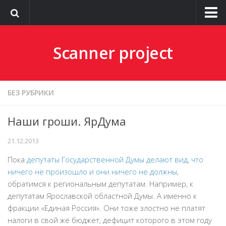
О сайте
Scanner project
БЕЗ РУБРИКИ
Наши гроши. ЯрДума
21.12.2013
Пока
депутаты Государственной Думы делают вид, что
ничего не произошло и они ничего не должны
,
обратимся к региональным депутатам. Например, к
депутатам Ярославской областной Думы. А именно к
фракции
«Единая Россия»
. Они тоже злостно не платят
налоги в свой же бюджет, дефицит которого в этом году